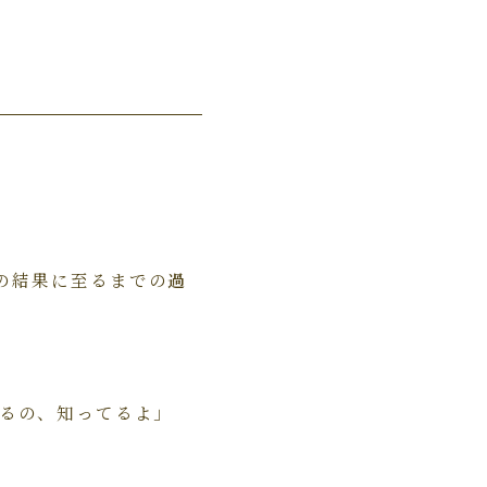
の結果に至るまでの
過
いるの、知ってるよ」