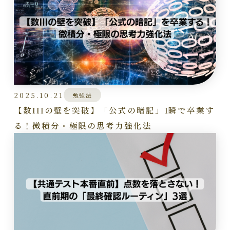
2025.10.21
勉強法
【数IIIの壁を突破】「公式の暗記」1瞬で卒業す
る！微積分・極限の思考力強化法