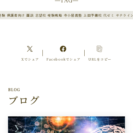
TAG
受験 保護者向け 面談 志望校 受験戦略 寺小屋義塾 上田予備校 代ゼミ サテライ
Xでシェア
Facebookでシェア
URLをコピー
BLOG
ブログ