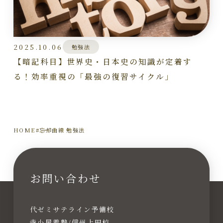
2025.10.06
勉強法
【暗記科目】世界史・日本史の知識が定着す
る！効率重視の「最強の復習サイクル」
HOME
#忘却曲線 勉強法
お問い合わせ
代ゼミサテライン予備校
寺小屋義塾/信州上田校