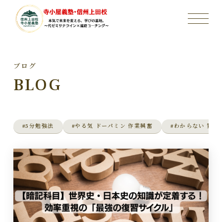
ブログ
BLOG
#5分勉強法
#やる気 ドーパミン 作業興奮
#わからない 質問